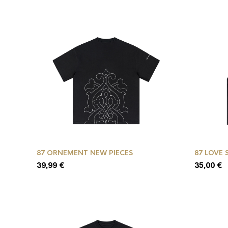
87 ORNEMENT NEW PIECES
87 LOVE 
39,99
€
35,00
€
Ce
Ce
produit
produit
a
a
plusieurs
plusieurs
variations.
variations
Les
Les