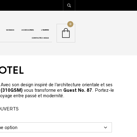
0
WOMAN
ACCESSORIES
L’EMPIRE
CONTACTEZ-NOUS
OTEL
 Avec son design inspiré de l’architecture orientale et ses
s
(310GSM)
vous transforme en
Guest No. 87
. Portez-le
oyage entre passé et modernité.
 OUVERTS