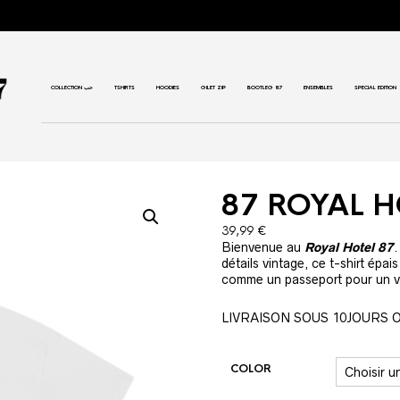
COLLECTION حب
TSHIRTS
HOODIES
GILET ZIP
BOOTLEG 87
ENSEMBLES
SPECIAL EDITION
87 ROYAL H
39,99
€
Bienvenue au
Royal Hotel 87
.
détails vintage, ce t-shirt épai
comme un passeport pour un v
LIVRAISON SOUS 10JOURS
COLOR