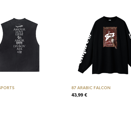
SPORTS
87 ARABIC FALCON
43,99
€
Ce
produit
a
plusieurs
.
variations.
Les