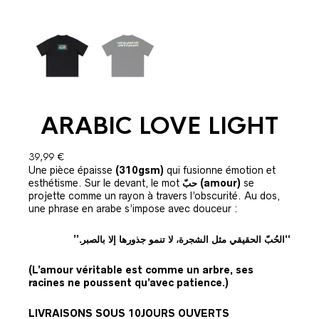
ARABIC LOVE LIGHT
39,99
€
Une pièce épaisse
(310gsm)
qui fusionne émotion et
esthétisme.
Sur le devant, le mot
حبّ
(amour)
se
projette comme un rayon à travers l’obscurité.
Au dos,
une phrase en arabe s’impose avec douceur :
“الحُبّ الحقيقي مثل الشجرة، لا تنمو جذورها إلا بالصبر.”
(
L’amour véritable est comme un arbre, ses
racines ne poussent qu’avec patience.
)
LIVRAISONS SOUS 10JOURS OUVERTS