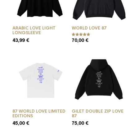
ARABIC LOVE LIGHT
WORLD LOVE 87
LONGSLEEVE
43,99
€
70,00
€
Note
5.00
Ce
Ce
sur 5
produit
produit
a
a
plusieurs
plusieurs
variations.
variations.
Les
Les
options
options
peuvent
peuvent
être
être
choisies
choisies
sur
sur
la
la
87 WORLD LOVE LIMITED
GILET DOUBLE ZIP LOVE
page
page
EDITIONS
87
du
du
45,00
€
75,00
€
produit
produit
Ce
Ce
produit
produit