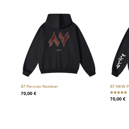
87 Persian Number
87 NEW P
70,00
€
Note
70,00
€
Ce
5.00
sur 5
produit
Ce
a
produit
plusieurs
a
variations.
plusieurs
Les
variations