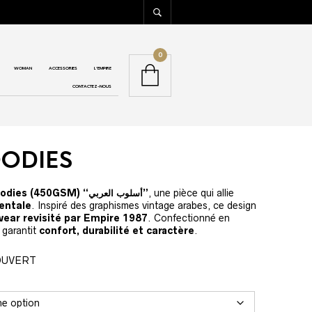
0
WOMAN
ACCESSORIES
L’EMPIRE
CONTACTEZ-NOUS
OODIES
Hoodies (450GSM) “أسلوب العربي”
, une pièce qui allie
ientale
. Inspiré des graphismes vintage arabes, ce design
wear revisité par Empire 1987
. Confectionné en
il garantit
confort, durabilité et caractère
.
OUVERT