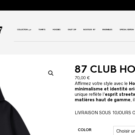
COLLECTION حب
TSHIRTS
HOODIES
GILET ZIP
BOOTLEG 87
ENSEMBLES
SPECIAL EDITION
87 CLUB H
70,00
€
Affirmez votre style avec le
minimalisme et identité or
unique reflète l’
esprit street
matières haut de gamme
, 
LIVRAISON SOUS 10JOURS 
COLOR