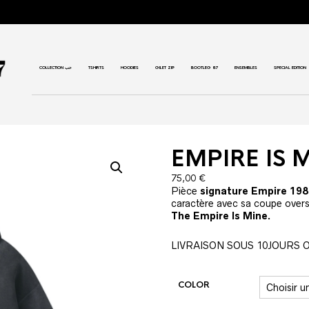
COLLECTION حب
TSHIRTS
HOODIES
GILET ZIP
BOOTLEG 87
ENSEMBLES
SPECIAL EDITION
EMPIRE IS 
75,00
€
Pièce
signature Empire 19
caractère avec sa coupe oversi
The Empire Is Mine
.
LIVRAISON SOUS 10JOURS 
COLOR