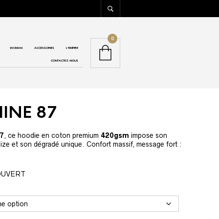
0
WOMAN
ACCESSORIES
L’EMPIRE
CONTACTEZ-NOUS
MINE 87
87
, ce hoodie en coton premium
420gsm
impose son
ze et son dégradé unique. Confort massif, message fort :
OUVERT