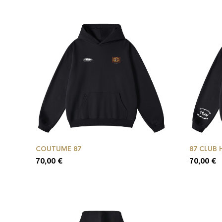
COUTUME 87
87 CLUB
70,00
€
70,00
€
Ce
Ce
produit
produit
a
a
plusieurs
plusieurs
variations.
variations
Les
Les